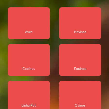
Aves
Bovinos
Coelhos
Equinos
Linha Pet
Ovinos