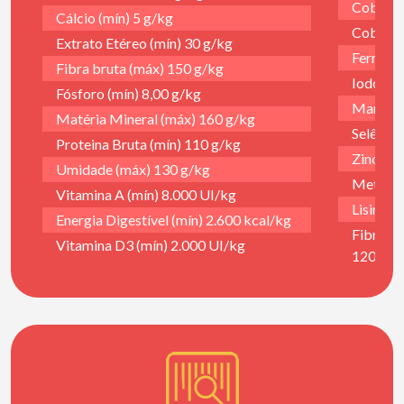
Cobre (
Cálcio (mín) 5 g/kg
Cobalto
Extrato Etéreo (mín) 30 g/kg
Ferro (m
Fibra bruta (máx) 150 g/kg
Iodo (mí
Fósforo (mín) 8,00 g/kg
Manganê
Matéria Mineral (máx) 160 g/kg
Selênio 
Proteina Bruta (mín) 110 g/kg
Zinco (
Umidade (máx) 130 g/kg
Metioni
Vitamina A (mín) 8.000 UI/kg
Lisina (
Energia Digestível (mín) 2.600 kcal/kg
Fibra d
Vitamina D3 (mín) 2.000 UI/kg
120,0 g